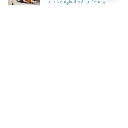
Tolle Neuigkeiten! La Dehesa
Experiences“, der
renommierteste Glampingplatz
Spaniens, hat
Bericht in der Zeitschrift Art de
viure über bulthaup Grau Roig in
Grandvalira
Die renommierte Zeitschrift
L’Art de Viure, die sich auf
Innenarchitektur,
Zurück im Rampenlicht:
Telemadrid zeigt wieder Tubbos
Glamping-Zimmer
Zum wiederholten Mal hat
Telemadrid anlässlich des Tages